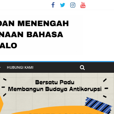
nak Indonesia
esia
HUBUNGI KAMI