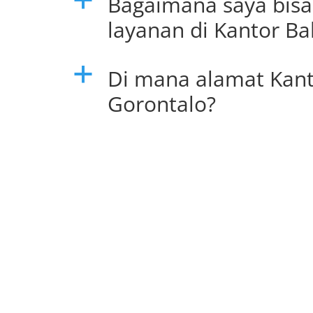
Bagaimana saya bis
a
layanan di Kantor Ba
Di mana alamat Kant
a
Gorontalo?