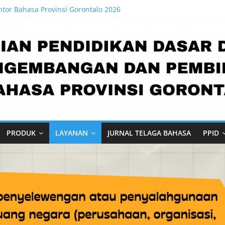
tor Bahasa Provinsi Gorontalo 2026
sta Perluas Ketersediaan Buku Bacaan Bermutu, Perkuat Literasi A
uta Buku Bacaan Bermutu Dikirim untuk Perkuat Literasi Anak Indon
ja Triwulan II 2026
rja Triwulan I Tahun 2026
PRODUK
LAYANAN
JURNAL TELAGA BAHASA
PPID