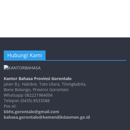
Hubungi Kami
Kantor Bahasa Provinsi Gorontalo
Jalan B.J. Habibie, Toto Utara, Tilongkabila,
Bone Bolango, Provinsi Gorontalo
Whatsapp 082221984004
Telepon (0435) 8533588
Pos-el:
kbhs.gorontalo@gmail.com
bahasa.gorontalo@kemendikdasmen.go.id