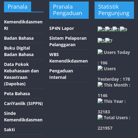
Pranala
Pranala
Statistik
Pengaduan
Pengunjung
Kemendikdasmen
RI
SP4N Lapor
Badan Bahasa
Sistem Pelaporan
Pelanggaran
Buku Digital
Users Today
Badan Bahasa
WBS
Kemendikdasmen
: 106
Data Pokok
Users
Kebahasaan dan
Pengaduan
Kesastraan
Internal
Yesterday : 178
(Dapobas)
This Month :
Peta Bahasa
1146
This Year :
CariYanlik (SIPPN)
32183
Sinde
Total Users :
Kemendikdasmen
221957
Sakti