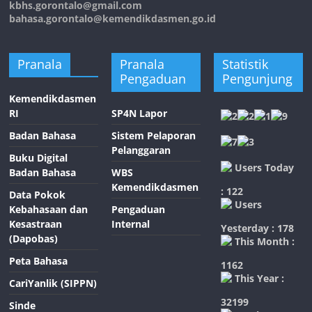
kbhs.gorontalo@gmail.com
bahasa.gorontalo@kemendikdasmen.go.id
Pranala
Pranala
Statistik
Pengaduan
Pengunjung
Kemendikdasmen
RI
SP4N Lapor
Badan Bahasa
Sistem Pelaporan
Pelanggaran
Buku Digital
Users Today
Badan Bahasa
WBS
Kemendikdasmen
: 122
Data Pokok
Users
Kebahasaan dan
Pengaduan
Kesastraan
Internal
Yesterday : 178
(Dapobas)
This Month :
Peta Bahasa
1162
This Year :
CariYanlik (SIPPN)
32199
Sinde