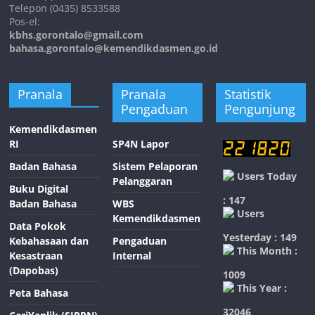
Telepon (0435) 8533588
Pos-el:
kbhs.gorontalo@gmail.com
bahasa.gorontalo@kemendikdasmen.go.id
Pranala
Pranala
Statistik
Pengaduan
Pengunjung
Kemendikdasmen
RI
SP4N Lapor
Badan Bahasa
Sistem Pelaporan
Users Today
Pelanggaran
Buku Digital
: 147
Badan Bahasa
WBS
Users
Kemendikdasmen
Data Pokok
Yesterday : 149
Kebahasaan dan
Pengaduan
This Month :
Kesastraan
Internal
(Dapobas)
1009
This Year :
Peta Bahasa
32046